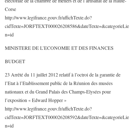
électorale de la chambre de métiers et de l’artisanat de la Haute-
Corse
http://www.legifrance.gouv.fr/affichTexte.do?
cidTexte=JORFTEXT000026208586&dateTexte=&categorieLie
n=id
MINISTERE DE L’ECONOMIE ET DES FINANCES
BUDGET
23 Arrêté du 11 juillet 2012 relatif à l’octroi de la garantie de
l’Etat à l’Etablissement public de la Réunion des musées
nationaux et du Grand Palais des Champs-Elysées pour
l’exposition « Edward Hopper »
http://www.legifrance.gouv.fr/affichTexte.do?
cidTexte=JORFTEXT000026208592&dateTexte=&categorieLie
n=id