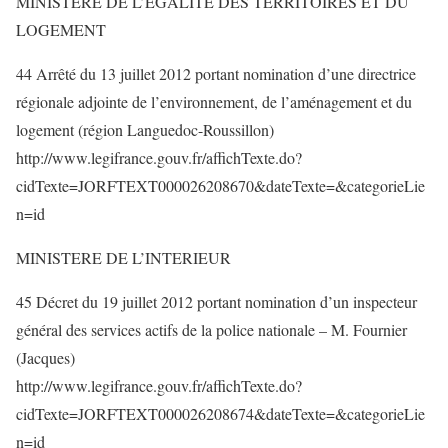
MINISTERE DE L’EGALITE DES TERRITOIRES ET DU
LOGEMENT
44 Arrêté du 13 juillet 2012 portant nomination d’une directrice
régionale adjointe de l’environnement, de l’aménagement et du
logement (région Languedoc-Roussillon)
http://www.legifrance.gouv.fr/affichTexte.do?
cidTexte=JORFTEXT000026208670&dateTexte=&categorieLie
n=id
MINISTERE DE L’INTERIEUR
45 Décret du 19 juillet 2012 portant nomination d’un inspecteur
général des services actifs de la police nationale – M. Fournier
(Jacques)
http://www.legifrance.gouv.fr/affichTexte.do?
cidTexte=JORFTEXT000026208674&dateTexte=&categorieLie
n=id