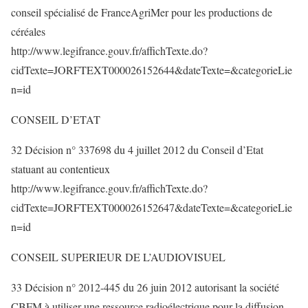
conseil spécialisé de FranceAgriMer pour les productions de
céréales
http://www.legifrance.gouv.fr/affichTexte.do?
cidTexte=JORFTEXT000026152644&dateTexte=&categorieLie
n=id
CONSEIL D’ETAT
32 Décision n° 337698 du 4 juillet 2012 du Conseil d’Etat
statuant au contentieux
http://www.legifrance.gouv.fr/affichTexte.do?
cidTexte=JORFTEXT000026152647&dateTexte=&categorieLie
n=id
CONSEIL SUPERIEUR DE L’AUDIOVISUEL
33 Décision n° 2012-445 du 26 juin 2012 autorisant la société
CBFM à utiliser une ressource radioélectrique pour la diffusion