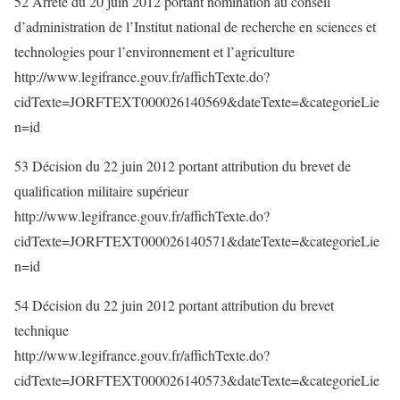
52 Arrêté du 20 juin 2012 portant nomination au conseil
d’administration de l’Institut national de recherche en sciences et
technologies pour l’environnement et l’agriculture
http://www.legifrance.gouv.fr/affichTexte.do?
cidTexte=JORFTEXT000026140569&dateTexte=&categorieLie
n=id
53 Décision du 22 juin 2012 portant attribution du brevet de
qualification militaire supérieur
http://www.legifrance.gouv.fr/affichTexte.do?
cidTexte=JORFTEXT000026140571&dateTexte=&categorieLie
n=id
54 Décision du 22 juin 2012 portant attribution du brevet
technique
http://www.legifrance.gouv.fr/affichTexte.do?
cidTexte=JORFTEXT000026140573&dateTexte=&categorieLie