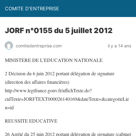
COMITE D'ENTREPRISE
JORF n°0155 du 5 juillet 2012
comitedentreprise.com
il y a 14 ans
MINISTERE DE L’EDUCATION NATIONALE
2 Décision du 6 juin 2012 portant délégation de signature
(direction des affaires financières)
http://www.legifrance.gouv.fr/affichTexte.do?
cidTexte=JORFTEXT000026140169&dateTexte=&categorieLie
n=id
REUSSITE EDUCATIVE
26 Arrêté du 25 juin 2012 portant délégation de signature (cabinet