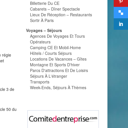
Billetterie Du CE
Cabarets – Dîner Spectacle
Lieux De Réception – Restaurants
Sortir À Paris
Voyages – Séjours
Agences De Voyages Et Tours
Opérateurs
Camping CE Et Mobil-Home
Hôtels / Courts Séjours
e régie
Locations De Vacances – Gîtes
get
Montagne Et Sports D'hiver
Parcs D'attractions Et De Loisirs
Séjours À L'étranger
Transports
Week-Ends, Séjours À Thèmes
icle 3 de
icle 50 du