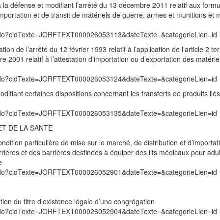
 à la défense et modifiant l’arrêté du 13 décembre 2011 relatif aux formu
mportation et de transit de matériels de guerre, armes et munitions et m
exte.do?cidTexte=JORFTEXT000026053113&dateTexte=&categorieLien=id
tion de l’arrêté du 12 février 1993 relatif à l’application de l’article 2 t
 2001 relatif à l’attestation d’importation ou d’exportation des matérie
exte.do?cidTexte=JORFTEXT000026053124&dateTexte=&categorieLien=id
ifiant certaines dispositions concernant les transferts de produits liés
exte.do?cidTexte=JORFTEXT000026053135&dateTexte=&categorieLien=id
ET DE LA SANTE
ndition particulière de mise sur le marché, de distribution et d’importat
rières et des barrières destinées à équiper des lits médicaux pour adul
e
exte.do?cidTexte=JORFTEXT000026052901&dateTexte=&categorieLien=id
ion du titre d’existence légale d’une congrégation
exte.do?cidTexte=JORFTEXT000026052904&dateTexte=&categorieLien=id