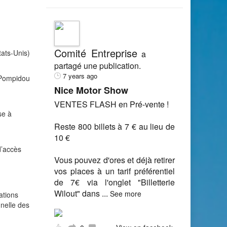
Comité Entreprise
tats-Unis)
a
partagé une publication.
7 years ago
s Pompidou
Nice Motor Show
VENTES FLASH en Pré-vente !
se à
Reste 800 billets à 7 € au lieu de
10 €
d’accès
Vous pouvez d'ores et déjà retirer
vos places à un tarif préférentiel
de 7€ via l'onglet "Billetterie
Wilout" dans
...
See more
ations
nnelle des