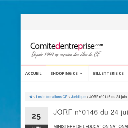
Aller
au
ACCUEIL
SHOOPING CE
BILLETTERIE CE
contenu
>
Les informations CE
>
Juridique
>
JORF n°0146 du 24 juin
JORF n°0146 du 24 ju
25
MINISTERE DE L’EDUCATION NATIONA