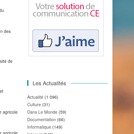
 du
on des
sité de
Les Actualités
et
Actualité
(1 096)
Culture
(31)
r agricole
Dans Le Monde
(59)
Documentation
(66)
Informatique
(149)
r agricole