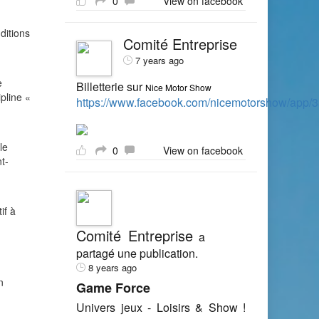
0
View on facebook
ditions
Comité Entreprise
7 years ago
e
Billetterie sur
Nice Motor Show
pline «
https://www.facebook.com/nicemotorshow/app
le
0
View on facebook
t-
if à
Comité Entreprise
a
partagé une publication.
8 years ago
n
Game Force
Univers jeux - Loisirs & Show !