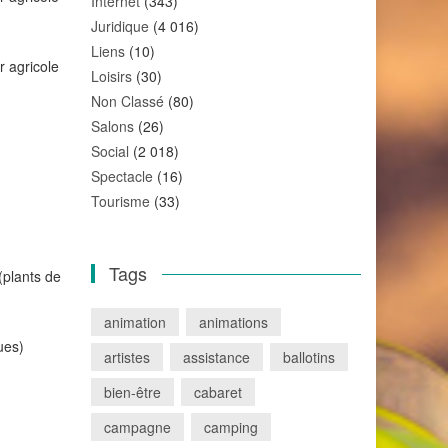
Internet
(343)
Juridique
(4 016)
Liens
(10)
r agricole
Loisirs
(30)
Non Classé
(80)
Salons
(26)
Social
(2 018)
Spectacle
(16)
Tourisme
(33)
Tags
(plants de
animation
animations
ues)
artistes
assistance
ballotins
bien-être
cabaret
campagne
camping