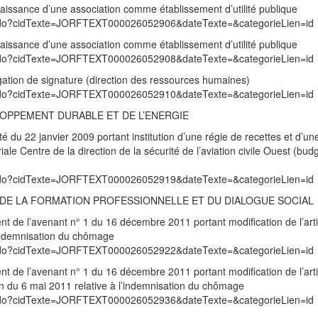
aissance d’une association comme établissement d’utilité publique
exte.do?cidTexte=JORFTEXT000026052906&dateTexte=&categorieLien=id
aissance d’une association comme établissement d’utilité publique
exte.do?cidTexte=JORFTEXT000026052908&dateTexte=&categorieLien=id
gation de signature (direction des ressources humaines)
exte.do?cidTexte=JORFTEXT000026052910&dateTexte=&categorieLien=id
LOPPEMENT DURABLE ET DE L’ENERGIE
é du 22 janvier 2009 portant institution d’une régie de recettes et d’un
iale Centre de la direction de la sécurité de l’aviation civile Ouest (bud
exte.do?cidTexte=JORFTEXT000026052919&dateTexte=&categorieLien=id
I, DE LA FORMATION PROFESSIONNELLE ET DU DIALOGUE SOCIAL
ment de l’avenant n° 1 du 16 décembre 2011 portant modification de l’art
’indemnisation du chômage
exte.do?cidTexte=JORFTEXT000026052922&dateTexte=&categorieLien=id
ment de l’avenant n° 1 du 16 décembre 2011 portant modification de l’art
n du 6 mai 2011 relative à l’indemnisation du chômage
exte.do?cidTexte=JORFTEXT000026052936&dateTexte=&categorieLien=id