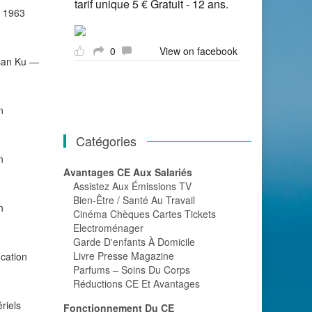
tarif unique 5 € Gratuit - 12 ans.
e 1963
0
View on facebook
gsan Ku ―
n
Catégories
n
Avantages CE Aux Salariés
Assistez Aux Émissions TV
Bien-Être / Santé Au Travail
n
Cinéma Chèques Cartes Tickets
Electroménager
Garde D'enfants À Domicile
Livre Presse Magazine
ication
Parfums – Soins Du Corps
Réductions CE Et Avantages
riels
Fonctionnement Du CE