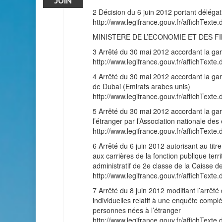
JUIN
2 Décision du 6 juin 2012 portant déléga
http://www.legifrance.gouv.fr/affichT
MINISTERE DE L’ECONOMIE ET DES F
3 Arrêté du 30 mai 2012 accordant la gara
http://www.legifrance.gouv.fr/affichT
4 Arrêté du 30 mai 2012 accordant la gar
de Dubai (Emirats arabes unis)
http://www.legifrance.gouv.fr/affichT
5 Arrêté du 30 mai 2012 accordant la gara
l’étranger par l’Association nationale des
http://www.legifrance.gouv.fr/affichT
6 Arrêté du 6 juin 2012 autorisant au tit
aux carrières de la fonction publique terri
administratif de 2e classe de la Caisse d
http://www.legifrance.gouv.fr/affichT
7 Arrêté du 8 juin 2012 modifiant l’arrêté
individuelles relatif à une enquête compl
personnes nées à l’étranger
http://www.legifrance.gouv.fr/affichT