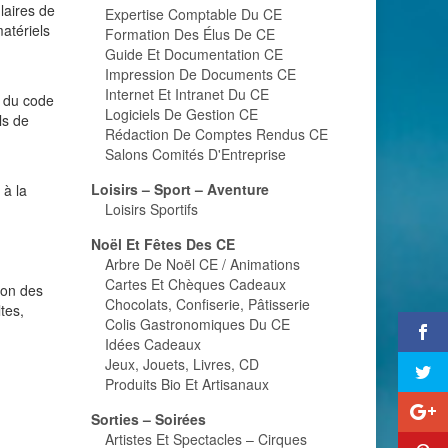
laires de
Expertise Comptable Du CE
atériels
Formation Des Élus De CE
Guide Et Documentation CE
Impression De Documents CE
Internet Et Intranet Du CE
er du code
Logiciels De Gestion CE
ls de
Rédaction De Comptes Rendus CE
Salons Comités D'Entreprise
Loisirs – Sport – Aventure
 à la
Loisirs Sportifs
Noël Et Fêtes Des CE
Arbre De Noël CE / Animations
Cartes Et Chèques Cadeaux
ion des
Chocolats, Confiserie, Pâtisserie
tes,
Colis Gastronomiques Du CE
Idées Cadeaux
Jeux, Jouets, Livres, CD
Produits Bio Et Artisanaux
Sorties – Soirées
Artistes Et Spectacles – Cirques