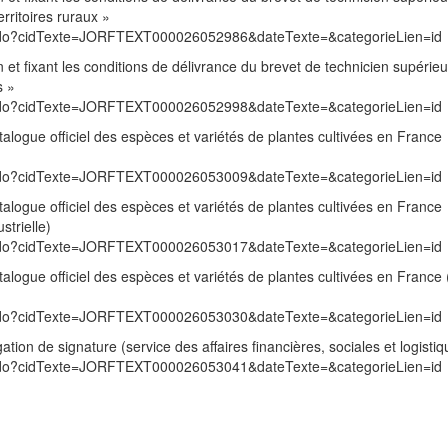
rritoires ruraux »
exte.do?cidTexte=JORFTEXT000026052986&dateTexte=&categorieLien=id
 et fixant les conditions de délivrance du brevet de technicien supérieu
s »
exte.do?cidTexte=JORFTEXT000026052998&dateTexte=&categorieLien=id
talogue officiel des espèces et variétés de plantes cultivées en France
exte.do?cidTexte=JORFTEXT000026053009&dateTexte=&categorieLien=id
talogue officiel des espèces et variétés de plantes cultivées en France
strielle)
exte.do?cidTexte=JORFTEXT000026053017&dateTexte=&categorieLien=id
talogue officiel des espèces et variétés de plantes cultivées en France 
exte.do?cidTexte=JORFTEXT000026053030&dateTexte=&categorieLien=id
tion de signature (service des affaires financières, sociales et logistiq
exte.do?cidTexte=JORFTEXT000026053041&dateTexte=&categorieLien=id