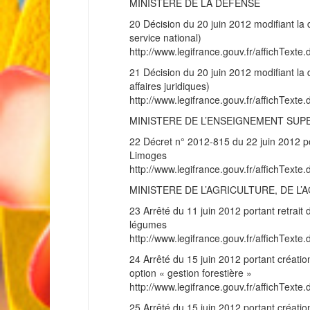
MINISTERE DE LA DEFENSE
20 Décision du 20 juin 2012 modifiant la 
service national)
http://www.legifrance.gouv.fr/affichT
21 Décision du 20 juin 2012 modifiant la
affaires juridiques)
http://www.legifrance.gouv.fr/affichT
MINISTERE DE L’ENSEIGNEMENT SUP
22 Décret n° 2012-815 du 22 juin 2012 port
Limoges
http://www.legifrance.gouv.fr/affichT
MINISTERE DE L’AGRICULTURE, DE L
23 Arrêté du 11 juin 2012 portant retrait 
légumes
http://www.legifrance.gouv.fr/affichT
24 Arrêté du 15 juin 2012 portant création
option « gestion forestière »
http://www.legifrance.gouv.fr/affichT
25 Arrêté du 15 juin 2012 portant création