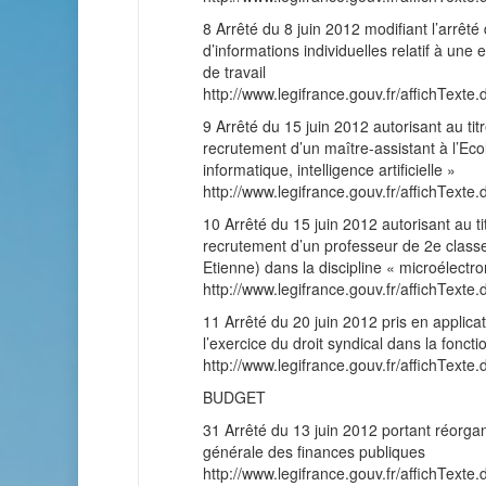
8 Arrêté du 8 juin 2012 modifiant l’arrêt
d’informations individuelles relatif à un
de travail
http://www.legifrance.gouv.fr/affichT
9 Arrêté du 15 juin 2012 autorisant au tit
recrutement d’un maître-assistant à l’Ec
informatique, intelligence artificielle »
http://www.legifrance.gouv.fr/affichT
10 Arrêté du 15 juin 2012 autorisant au ti
recrutement d’un professeur de 2e classe
Etienne) dans la discipline « microélectr
http://www.legifrance.gouv.fr/affichT
11 Arrêté du 20 juin 2012 pris en applicat
l’exercice du droit syndical dans la fonct
http://www.legifrance.gouv.fr/affichT
BUDGET
31 Arrêté du 13 juin 2012 portant réorga
générale des finances publiques
http://www.legifrance.gouv.fr/affichT