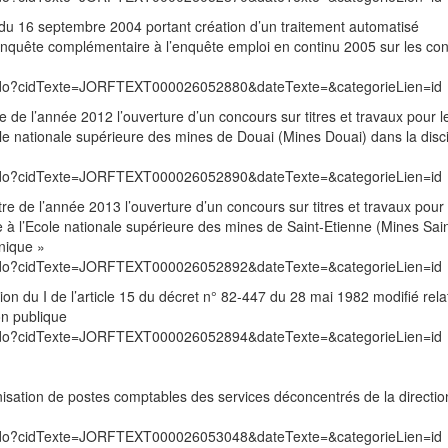
é du 16 septembre 2004 portant création d’un traitement automatisé
e enquête complémentaire à l’enquête emploi en continu 2005 sur les con
exte.do?cidTexte=JORFTEXT000026052880&dateTexte=&categorieLien=id
re de l’année 2012 l’ouverture d’un concours sur titres et travaux pour l
ole nationale supérieure des mines de Douai (Mines Douai) dans la disci
exte.do?cidTexte=JORFTEXT000026052890&dateTexte=&categorieLien=id
tre de l’année 2013 l’ouverture d’un concours sur titres et travaux pour 
 à l’Ecole nationale supérieure des mines de Saint-Etienne (Mines Sain
onique »
exte.do?cidTexte=JORFTEXT000026052892&dateTexte=&categorieLien=id
ion du I de l’article 15 du décret n° 82-447 du 28 mai 1982 modifié relat
ion publique
exte.do?cidTexte=JORFTEXT000026052894&dateTexte=&categorieLien=id
nisation de postes comptables des services déconcentrés de la directio
exte.do?cidTexte=JORFTEXT000026053048&dateTexte=&categorieLien=id