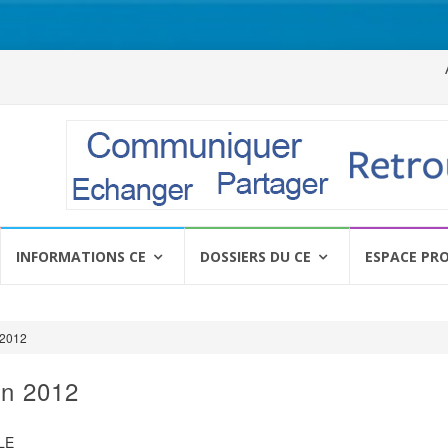
Al
a
c
INFORMATIONS CE
DOSSIERS DU CE
ESPACE PR
 2012
in 2012
LE