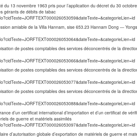
rêté du 13 novembre 1963 pris pour l’application du décret du 30 octobr
des gérants de débits de tabac
exte.do?cidTexte=JORFTEXT000026053059&dateTexte=&categorieLien=id
a cession amiable de la Villa Hannam, sise 653.23 Hannam Dong ― Yon
exte.do?cidTexte=JORFTEXT000026053064&dateTexte=&categorieLien=id
nisation de postes comptables des services déconcentrés de la directio
exte.do?cidTexte=JORFTEXT000026053066&dateTexte=&categorieLien=id
nisation de postes comptables des services déconcentrés de la directio
exte.do?cidTexte=JORFTEXT000026053077&dateTexte=&categorieLien=id
nisation de postes comptables des services déconcentrés de la directio
exte.do?cidTexte=JORFTEXT000026053088&dateTexte=&categorieLien=id
rance d’un certificat international d’importation et d’un certificat de vérif
riels de guerre et matériels assimilés
exte.do?cidTexte=JORFTEXT000026053097&dateTexte=&categorieLien=id
laire d’autorisation globale d’exportation de matériels de guerre et maté