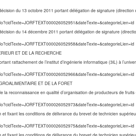
décision du 13 octobre 2011 portant délégation de signature (direction
exte.do?cidTexte=JORFTEXT000026052951&dateTexte=&categorieLien=id
 décision du 14 décembre 2011 portant délégation de signature (directi
exte.do?cidTexte=JORFTEXT000026052958&dateTexte=&categorieLien=id
ERIEUR ET DE LA RECHERCHE
ant rattachement de l’institut d’ingénierie informatique (3iL) à l’univer
exte.do?cidTexte=JORFTEXT000026052966&dateTexte=&categorieLien=id
’AGROALIMENTAIRE ET DE LA FORET
de la reconnaissance en qualité d’organisation de producteurs de fruits 
exte.do?cidTexte=JORFTEXT000026052973&dateTexte=&categorieLien=id
 et fixant les conditions de délivrance du brevet de technicien supérieu
exte.do?cidTexte=JORFTEXT000026052975&dateTexte=&categorieLien=id
 et fixant les conditions de délivrance du brevet de technicien supérieu