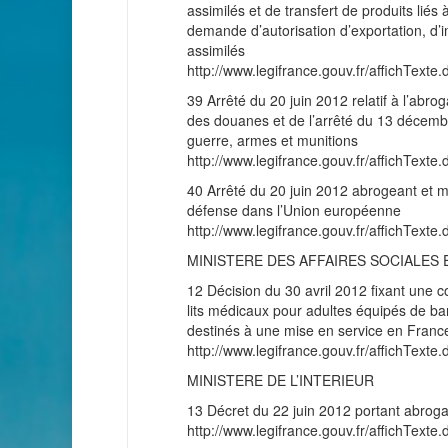
assimilés et de transfert de produits liés
demande d’autorisation d’exportation, d’i
assimilés
http://www.legifrance.gouv.fr/affichT
39 Arrêté du 20 juin 2012 relatif à l’abroga
des douanes et de l’arrêté du 13 décembre
guerre, armes et munitions
http://www.legifrance.gouv.fr/affichT
40 Arrêté du 20 juin 2012 abrogeant et mod
défense dans l’Union européenne
http://www.legifrance.gouv.fr/affichT
MINISTERE DES AFFAIRES SOCIALES 
12 Décision du 30 avril 2012 fixant une co
lits médicaux pour adultes équipés de bar
destinés à une mise en service en Franc
http://www.legifrance.gouv.fr/affichT
MINISTERE DE L’INTERIEUR
13 Décret du 22 juin 2012 portant abrogat
http://www.legifrance.gouv.fr/affichT