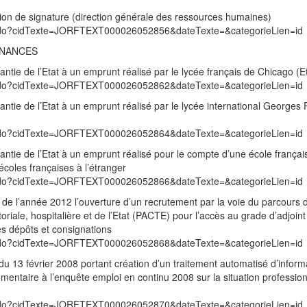
tion de signature (direction générale des ressources humaines)
exte.do?cidTexte=JORFTEXT000026052856&dateTexte=&categorieLien=id
INANCES
ntie de l’Etat à un emprunt réalisé par le lycée français de Chicago (E
exte.do?cidTexte=JORFTEXT000026052862&dateTexte=&categorieLien=id
antie de l’Etat à un emprunt réalisé par le lycée international George
exte.do?cidTexte=JORFTEXT000026052864&dateTexte=&categorieLien=id
ntie de l’Etat à un emprunt réalisé pour le compte d’une école françai
 écoles françaises à l’étranger
exte.do?cidTexte=JORFTEXT000026052866&dateTexte=&categorieLien=id
re de l’année 2012 l’ouverture d’un recrutement par la voie du parcours 
toriale, hospitalière et de l’Etat (PACTE) pour l’accès au grade d’adjoint
es dépôts et consignations
exte.do?cidTexte=JORFTEXT000026052868&dateTexte=&categorieLien=id
 du 13 février 2008 portant création d’un traitement automatisé d’inform
émentaire à l’enquête emploi en continu 2008 sur la situation professio
exte.do?cidTexte=JORFTEXT000026052870&dateTexte=&categorieLien=id