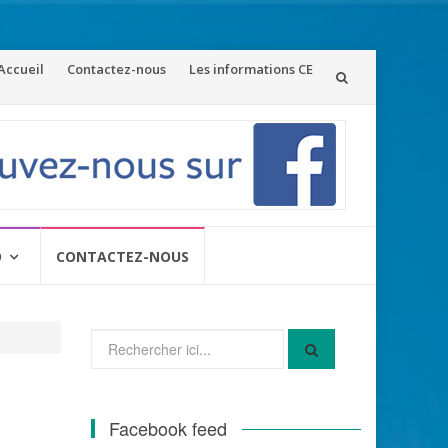
ler
Accueil
Contactez-nous
Les informations CE
u
ontenu
O
CONTACTEZ-NOUS
Recherche
pour
:
Facebook feed