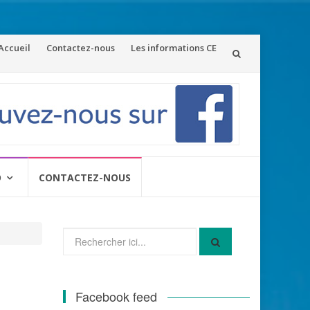
ler
Accueil
Contactez-nous
Les informations CE
u
ontenu
O
CONTACTEZ-NOUS
Recherche
pour
:
Facebook feed