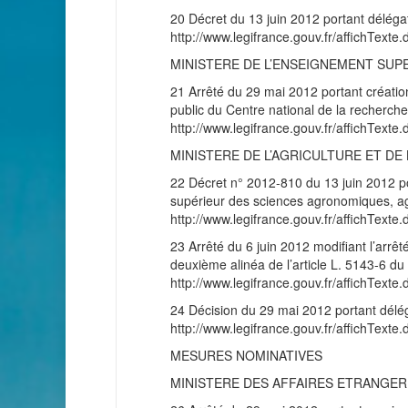
20 Décret du 13 juin 2012 portant déléga
http://www.legifrance.gouv.fr/affichT
MINISTERE DE L’ENSEIGNEMENT SUP
21 Arrêté du 29 mai 2012 portant création
public du Centre national de la recherche
http://www.legifrance.gouv.fr/affichT
MINISTERE DE L’AGRICULTURE ET DE
22 Décret n° 2012-810 du 13 juin 2012 por
supérieur des sciences agronomiques, ag
http://www.legifrance.gouv.fr/affichT
23 Arrêté du 6 juin 2012 modifiant l’arrê
deuxième alinéa de l’article L. 5143-6 du
http://www.legifrance.gouv.fr/affichT
24 Décision du 29 mai 2012 portant déléga
http://www.legifrance.gouv.fr/affichT
MESURES NOMINATIVES
MINISTERE DES AFFAIRES ETRANGE