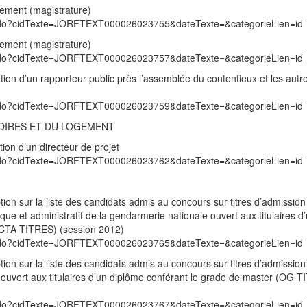
hement (magistrature)
exte.do?cidTexte=JORFTEXT000026023755&dateTexte=&categorieLien=id
hement (magistrature)
exte.do?cidTexte=JORFTEXT000026023757&dateTexte=&categorieLien=id
ion d’un rapporteur public près l’assemblée du contentieux et les autr
exte.do?cidTexte=JORFTEXT000026023759&dateTexte=&categorieLien=id
TOIRES ET DU LOGEMENT
ion d’un directeur de projet
exte.do?cidTexte=JORFTEXT000026023762&dateTexte=&categorieLien=id
tion sur la liste des candidats admis au concours sur titres d’admission 
que et administratif de la gendarmerie nationale ouvert aux titulaires d
OCTA TITRES) (session 2012)
exte.do?cidTexte=JORFTEXT000026023765&dateTexte=&categorieLien=id
tion sur la liste des candidats admis au concours sur titres d’admission 
e ouvert aux titulaires d’un diplôme conférant le grade de master (OG 
exte.do?cidTexte=JORFTEXT000026023767&dateTexte=&categorieLien=id