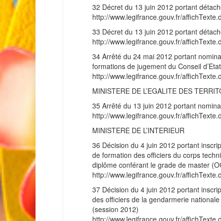
32 Décret du 13 juin 2012 portant détac
http://www.legifrance.gouv.fr/affichT
33 Décret du 13 juin 2012 portant détac
http://www.legifrance.gouv.fr/affichT
34 Arrêté du 24 mai 2012 portant nominat
formations de jugement du Conseil d’Etat
http://www.legifrance.gouv.fr/affichT
MINISTERE DE L’EGALITE DES TERRI
35 Arrêté du 13 juin 2012 portant nominat
http://www.legifrance.gouv.fr/affichT
MINISTERE DE L’INTERIEUR
36 Décision du 4 juin 2012 portant inscrip
de formation des officiers du corps techni
diplôme conférant le grade de master (
http://www.legifrance.gouv.fr/affichT
37 Décision du 4 juin 2012 portant inscrip
des officiers de la gendarmerie national
(session 2012)
http://www.legifrance.gouv.fr/affichT