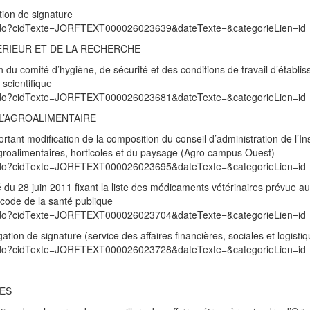
tion de signature
exte.do?cidTexte=JORFTEXT000026023639&dateTexte=&categorieLien=id
ERIEUR ET DE LA RECHERCHE
 du comité d’hygiène, de sécurité et des conditions de travail d’établi
 scientifique
exte.do?cidTexte=JORFTEXT000026023681&dateTexte=&categorieLien=id
 L’AGROALIMENTAIRE
tant modification de la composition du conseil d’administration de l’Ins
roalimentaires, horticoles et du paysage (Agro campus Ouest)
exte.do?cidTexte=JORFTEXT000026023695&dateTexte=&categorieLien=id
té du 28 juin 2011 fixant la liste des médicaments vétérinaires prévue au
 code de la santé publique
exte.do?cidTexte=JORFTEXT000026023704&dateTexte=&categorieLien=id
tion de signature (service des affaires financières, sociales et logisti
exte.do?cidTexte=JORFTEXT000026023728&dateTexte=&categorieLien=id
RES