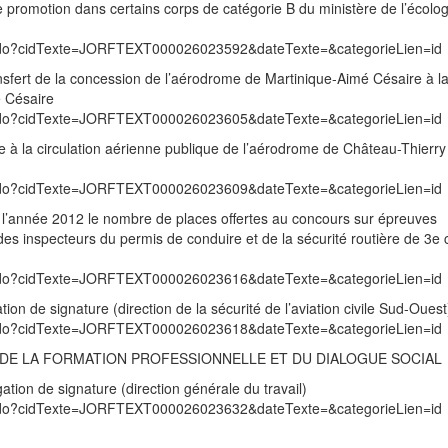
de promotion dans certains corps de catégorie B du ministère de l’écolog
exte.do?cidTexte=JORFTEXT000026023592&dateTexte=&categorieLien=id
ansfert de la concession de l’aérodrome de Martinique-Aimé Césaire à la
é Césaire
exte.do?cidTexte=JORFTEXT000026023605&dateTexte=&categorieLien=id
e à la circulation aérienne publique de l’aérodrome de Château-Thierry
exte.do?cidTexte=JORFTEXT000026023609&dateTexte=&categorieLien=id
de l’année 2012 le nombre de places offertes au concours sur épreuves
des inspecteurs du permis de conduire et de la sécurité routière de 3e 
exte.do?cidTexte=JORFTEXT000026023616&dateTexte=&categorieLien=id
ion de signature (direction de la sécurité de l’aviation civile Sud-Ouest
exte.do?cidTexte=JORFTEXT000026023618&dateTexte=&categorieLien=id
I, DE LA FORMATION PROFESSIONNELLE ET DU DIALOGUE SOCIAL
ation de signature (direction générale du travail)
exte.do?cidTexte=JORFTEXT000026023632&dateTexte=&categorieLien=id