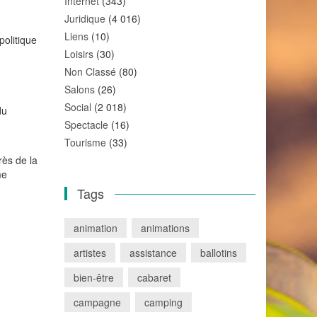
Internet
(343)
Juridique
(4 016)
Liens
(10)
politique
Loisirs
(30)
Non Classé
(80)
Salons
(26)
Social
(2 018)
du
Spectacle
(16)
Tourisme
(33)
rès de la
me
Tags
animation
animations
artistes
assistance
ballotins
bien-être
cabaret
campagne
camping