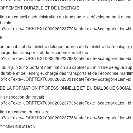
LOPPEMENT DURABLE ET DE L’ENERGIE
tion au conseil d’administration du fonds pour le développement d’une 
 alpin
exte.do?cidTexte=JORFTEXT000026023770&dateTexte=&categorieLien=id
ME
on au cabinet du ministre délégué auprès de la ministre de l’écologie, 
hargé des transports et de l’économie maritime
exte.do?cidTexte=JORFTEXT000026023798&dateTexte=&categorieLien=id
té du 4 juin 2012 portant nomination au cabinet du ministre délégué aup
durable et de l’énergie, chargé des transports et de l’économie mariti
exte.do?cidTexte=JORFTEXT000026023801&dateTexte=&categorieLien=id
I, DE LA FORMATION PROFESSIONNELLE ET DU DIALOGUE SOCIAL
 (inspection du travail)
exte.do?cidTexte=JORFTEXT000026023773&dateTexte=&categorieLien=id
tion au cabinet du ministre
exte.do?cidTexte=JORFTEXT000026023775&dateTexte=&categorieLien=id
A COMMUNICATION