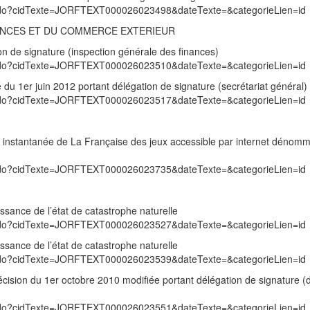
exte.do?cidTexte=JORFTEXT000026023498&dateTexte=&categorieLien=id
NANCES ET DU COMMERCE EXTERIEUR
on de signature (inspection générale des finances)
exte.do?cidTexte=JORFTEXT000026023510&dateTexte=&categorieLien=id
é du 1er juin 2012 portant délégation de signature (secrétariat général)
exte.do?cidTexte=JORFTEXT000026023517&dateTexte=&categorieLien=id
ie instantanée de La Française des jeux accessible par internet dénom
exte.do?cidTexte=JORFTEXT000026023735&dateTexte=&categorieLien=id
ssance de l’état de catastrophe naturelle
exte.do?cidTexte=JORFTEXT000026023527&dateTexte=&categorieLien=id
ssance de l’état de catastrophe naturelle
exte.do?cidTexte=JORFTEXT000026023539&dateTexte=&categorieLien=id
écision du 1er octobre 2010 modifiée portant délégation de signature (d
exte.do?cidTexte=JORFTEXT000026023551&dateTexte=&categorieLien=id