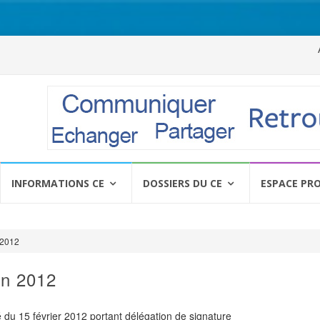
Al
a
c
INFORMATIONS CE
DOSSIERS DU CE
ESPACE PR
 2012
in 2012
té du 15 février 2012 portant délégation de signature