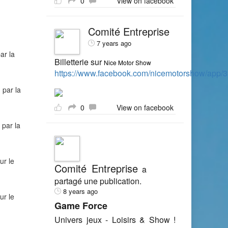
0
View on facebook
Comité Entreprise
7 years ago
ar la
Billetterie sur
Nice Motor Show
https://www.facebook.com/nicemotorshow/app
 par la
0
View on facebook
 par la
ur le
Comité Entreprise
a
partagé une publication.
8 years ago
ur le
Game Force
Univers jeux - Loisirs & Show !