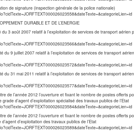
tion de signature (inspection générale de la police nationale)
exte.do?cidTexte=JORFTEXT000026023558&dateTexte=&categorieLien=id
LOPPEMENT DURABLE ET DE L’ENERGIE
 du 3 août 2007 relatif à l’exploitation de services de transport aérien p
exte.do?cidTexte=JORFTEXT000026023566&dateTexte=&categorieLien=id
 du 9 juillet 2007 relatif à l’exploitation de services de transport aérien
exte.do?cidTexte=JORFTEXT000026023572&dateTexte=&categorieLien=id
é du 31 mai 2011 relatif à l’exploitation de services de transport aérien
exte.do?cidTexte=JORFTEXT000026023577&dateTexte=&categorieLien=id
itre de l’année 2012 l’ouverture et fixant le nombre de postes offerts po
grade d’agent d’exploitation spécialisé des travaux publics de l’Etat
exte.do?cidTexte=JORFTEXT000026023584&dateTexte=&categorieLien=id
itre de l’année 2012 l’ouverture et fixant le nombre de postes offerts po
’agent d’exploitation des travaux publics de l’Etat
exte.do?cidTexte=JORFTEXT000026023589&dateTexte=&categorieLien=id