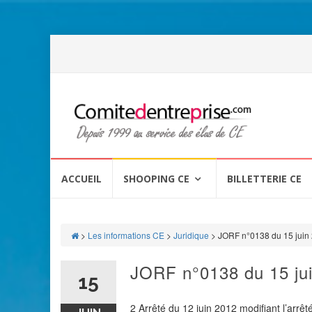
Aller
au
ACCUEIL
SHOOPING CE
BILLETTERIE CE
contenu
>
Les informations CE
>
Juridique
>
JORF n°0138 du 15 juin
JORF n°0138 du 15 ju
15
2 Arrêté du 12 juin 2012 modifiant l’arrê