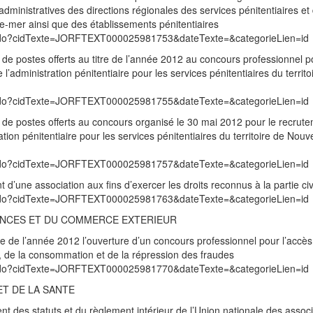
ministratives des directions régionales des services pénitentiaires et 
re-mer ainsi que des établissements pénitentiaires
exte.do?cidTexte=JORFTEXT000025981753&dateTexte=&categorieLien=id
 de postes offerts au titre de l’année 2012 au concours professionnel p
l’administration pénitentiaire pour les services pénitentiaires du territo
exte.do?cidTexte=JORFTEXT000025981755&dateTexte=&categorieLien=id
 de postes offerts au concours organisé le 30 mai 2012 pour le recrut
ration pénitentiaire pour les services pénitentiaires du territoire de Nouve
exte.do?cidTexte=JORFTEXT000025981757&dateTexte=&categorieLien=id
d’une association aux fins d’exercer les droits reconnus à la partie civ
exte.do?cidTexte=JORFTEXT000025981763&dateTexte=&categorieLien=id
NANCES ET DU COMMERCE EXTERIEUR
re de l’année 2012 l’ouverture d’un concours professionnel pour l’accè
e, de la consommation et de la répression des fraudes
exte.do?cidTexte=JORFTEXT000025981770&dateTexte=&categorieLien=id
ET DE LA SANTE
ent des statuts et du règlement intérieur de l’Union nationale des assoc