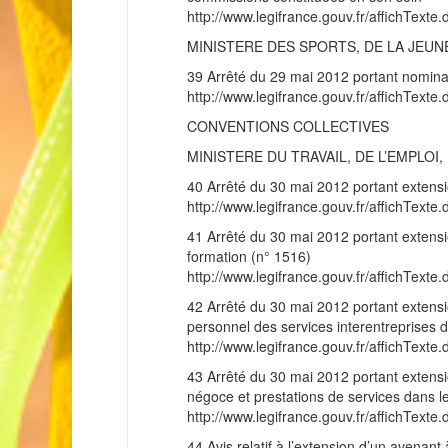
http://www.legifrance.gouv.fr/affichT
MINISTERE DES SPORTS, DE LA JEUNE
39 Arrêté du 29 mai 2012 portant nominat
http://www.legifrance.gouv.fr/affichT
CONVENTIONS COLLECTIVES
MINISTERE DU TRAVAIL, DE L’EMPLO
40 Arrêté du 30 mai 2012 portant extensi
http://www.legifrance.gouv.fr/affichT
41 Arrêté du 30 mai 2012 portant extensi
formation (n° 1516)
http://www.legifrance.gouv.fr/affichT
42 Arrêté du 30 mai 2012 portant extensi
personnel des services interentreprises 
http://www.legifrance.gouv.fr/affichT
43 Arrêté du 30 mai 2012 portant extensi
négoce et prestations de services dans 
http://www.legifrance.gouv.fr/affichT
44 Avis relatif à l’extension d’un avenan