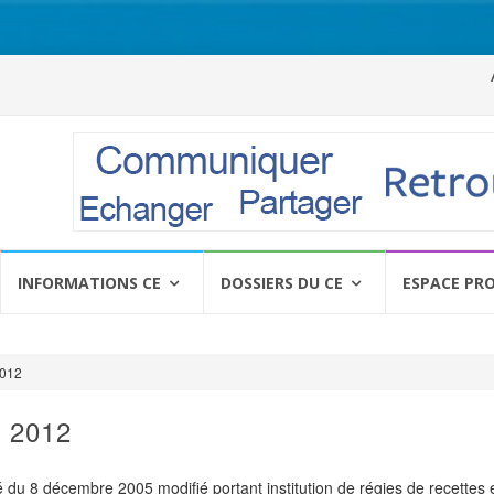
Al
a
c
INFORMATIONS CE
DOSSIERS DU CE
ESPACE PR
2012
n 2012
é du 8 décembre 2005 modifié portant institution de régies de recettes 