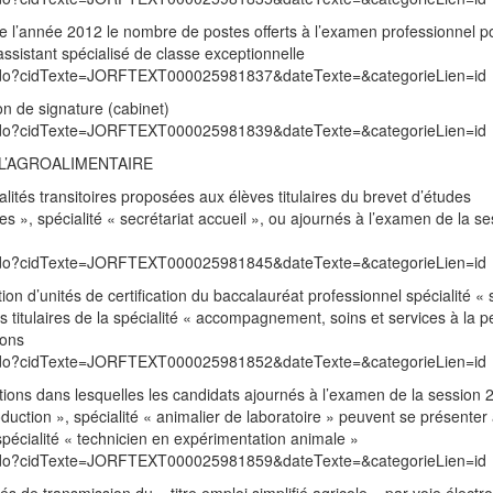
 de l’année 2012 le nombre de postes offerts à l’examen professionnel p
ssistant spécialisé de classe exceptionnelle
exte.do?cidTexte=JORFTEXT000025981837&dateTexte=&categorieLien=id
on de signature (cabinet)
exte.do?cidTexte=JORFTEXT000025981839&dateTexte=&categorieLien=id
 L’AGROALIMENTAIRE
lités transitoires proposées aux élèves titulaires du brevet d’études
es », spécialité « secrétariat accueil », ou ajournés à l’examen de la s
exte.do?cidTexte=JORFTEXT000025981845&dateTexte=&categorieLien=id
tion d’unités de certification du baccalauréat professionnel spécialité « 
es titulaires de la spécialité « accompagnement, soins et services à la 
ions
exte.do?cidTexte=JORFTEXT000025981852&dateTexte=&categorieLien=id
itions dans lesquelles les candidats ajournés à l’examen de la session
oduction », spécialité « animalier de laboratoire » peuvent se présenter
pécialité « technicien en expérimentation animale »
exte.do?cidTexte=JORFTEXT000025981859&dateTexte=&categorieLien=id