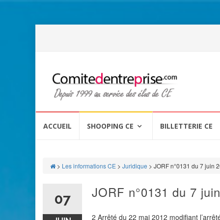
Aller
au
ACCUEIL
SHOOPING CE
BILLETTERIE CE
contenu
>
Les informations CE
>
Juridique
>
JORF n°0131 du 7 juin 
JORF n°0131 du 7 jui
07
2 Arrêté du 22 mai 2012 modifiant l’arrêt