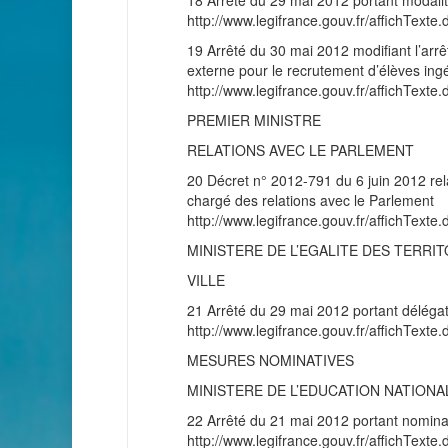
18 Arrêté du 29 mai 2012 portant modalité
http://www.legifrance.gouv.fr/affichT
19 Arrêté du 30 mai 2012 modifiant l’arrê
externe pour le recrutement d’élèves ingé
http://www.legifrance.gouv.fr/affichT
PREMIER MINISTRE
RELATIONS AVEC LE PARLEMENT
20 Décret n° 2012-791 du 6 juin 2012 rel
chargé des relations avec le Parlement
http://www.legifrance.gouv.fr/affichT
MINISTERE DE L’EGALITE DES TERRI
VILLE
21 Arrêté du 29 mai 2012 portant délégati
http://www.legifrance.gouv.fr/affichT
MESURES NOMINATIVES
MINISTERE DE L’EDUCATION NATIONA
22 Arrêté du 21 mai 2012 portant nominat
http://www.legifrance.gouv.fr/affichT