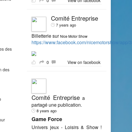
0
View on facebook
Comité Entreprise
7 years ago
Billetterie sur
Nice Motor Show
https://www.facebook.com/nicemotorshow/app
ées des
0
View on facebook
on des
Comité Entreprise
a
e
partagé une publication.
8 years ago
Game Force
our
Univers jeux - Loisirs & Show !