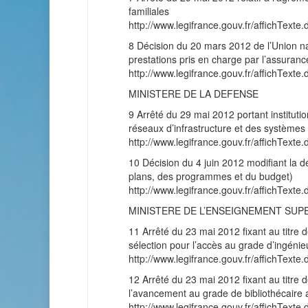
familiales
http://www.legifrance.gouv.fr/affichT
8 Décision du 20 mars 2012 de l’Union nat
prestations pris en charge par l’assuran
http://www.legifrance.gouv.fr/affichT
MINISTERE DE LA DEFENSE
9 Arrêté du 29 mai 2012 portant instituti
réseaux d’infrastructure et des systèmes
http://www.legifrance.gouv.fr/affichT
10 Décision du 4 juin 2012 modifiant la 
plans, des programmes et du budget)
http://www.legifrance.gouv.fr/affichT
MINISTERE DE L’ENSEIGNEMENT SUP
11 Arrêté du 23 mai 2012 fixant au titre
sélection pour l’accès au grade d’ingéni
http://www.legifrance.gouv.fr/affichT
12 Arrêté du 23 mai 2012 fixant au titre
l’avancement au grade de bibliothécaire a
http://www.legifrance.gouv.fr/affichT