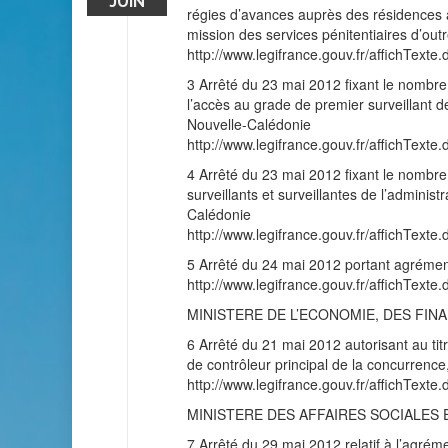
JUIN
régies d’avances auprès des résidences ad
mission des services pénitentiaires d’out
http://www.legifrance.gouv.fr/affichT
3 Arrêté du 23 mai 2012 fixant le nombre
l’accès au grade de premier surveillant de 
Nouvelle-Calédonie
http://www.legifrance.gouv.fr/affichT
4 Arrêté du 23 mai 2012 fixant le nombre
surveillants et surveillantes de l’administ
Calédonie
http://www.legifrance.gouv.fr/affichT
5 Arrêté du 24 mai 2012 portant agrément 
http://www.legifrance.gouv.fr/affichT
MINISTERE DE L’ECONOMIE, DES FI
6 Arrêté du 21 mai 2012 autorisant au tit
de contrôleur principal de la concurrenc
http://www.legifrance.gouv.fr/affichT
MINISTERE DES AFFAIRES SOCIALES 
7 Arrêté du 29 mai 2012 relatif à l’agrém