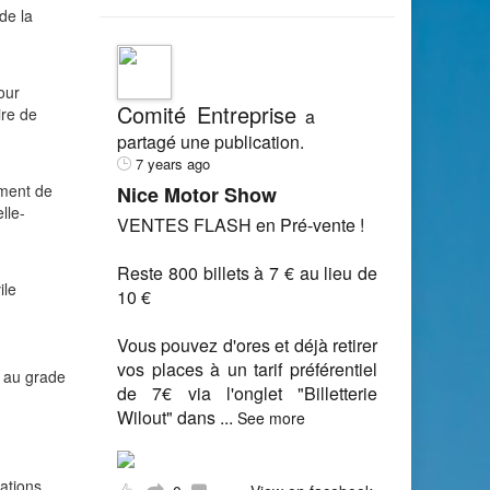
de la
our
Comité Entreprise
ire de
a
partagé une publication.
7 years ago
ement de
Nice Motor Show
lle-
VENTES FLASH en Pré-vente !
Reste 800 billets à 7 € au lieu de
ile
10 €
Vous pouvez d'ores et déjà retirer
vos places à un tarif préférentiel
s au grade
de 7€ via l'onglet "Billetterie
Wilout" dans
...
See more
iations