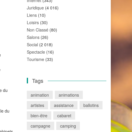
Internet
(343)
Juridique
(4 016)
Liens
(10)
Loisirs
(30)
Non Classé
(80)
Salons
(26)
Social
(2 018)
Spectacle
(16)
e
Tourisme
(33)
e
Tags
le du
animation
animations
artistes
assistance
ballotins
ale du
bien-être
cabaret
campagne
camping
cabinets