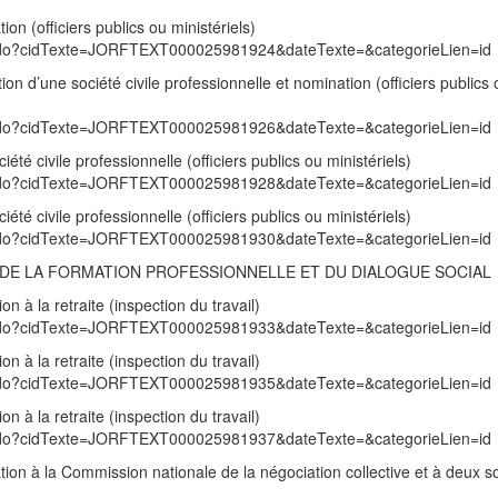
on (officiers publics ou ministériels)
exte.do?cidTexte=JORFTEXT000025981924&dateTexte=&categorieLien=id
on d’une société civile professionnelle et nomination (officiers publics 
exte.do?cidTexte=JORFTEXT000025981926&dateTexte=&categorieLien=id
été civile professionnelle (officiers publics ou ministériels)
exte.do?cidTexte=JORFTEXT000025981928&dateTexte=&categorieLien=id
été civile professionnelle (officiers publics ou ministériels)
exte.do?cidTexte=JORFTEXT000025981930&dateTexte=&categorieLien=id
I, DE LA FORMATION PROFESSIONNELLE ET DU DIALOGUE SOCIAL
 à la retraite (inspection du travail)
exte.do?cidTexte=JORFTEXT000025981933&dateTexte=&categorieLien=id
 à la retraite (inspection du travail)
exte.do?cidTexte=JORFTEXT000025981935&dateTexte=&categorieLien=id
 à la retraite (inspection du travail)
exte.do?cidTexte=JORFTEXT000025981937&dateTexte=&categorieLien=id
ion à la Commission nationale de la négociation collective et à deux s