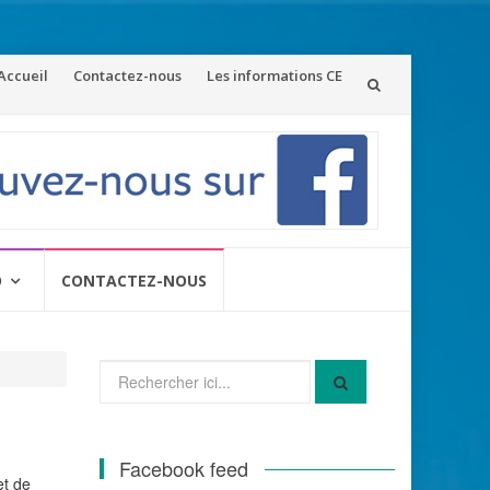
ler
Accueil
Contactez-nous
Les informations CE
u
ontenu
O
CONTACTEZ-NOUS
Recherche
pour
:
Facebook feed
et de