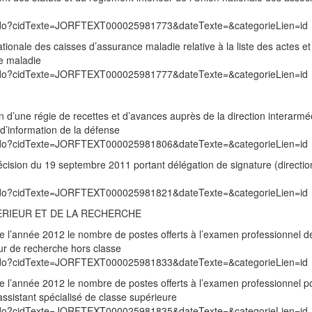
exte.do?cidTexte=JORFTEXT000025981773&dateTexte=&categorieLien=id
ionale des caisses d’assurance maladie relative à la liste des actes et
ce maladie
exte.do?cidTexte=JORFTEXT000025981777&dateTexte=&categorieLien=id
on d’une régie de recettes et d’avances auprès de la direction interarm
 d’information de la défense
exte.do?cidTexte=JORFTEXT000025981806&dateTexte=&categorieLien=id
décision du 19 septembre 2011 portant délégation de signature (directi
exte.do?cidTexte=JORFTEXT000025981821&dateTexte=&categorieLien=id
ERIEUR ET DE LA RECHERCHE
 de l’année 2012 le nombre de postes offerts à l’examen professionnel d
eur de recherche hors classe
exte.do?cidTexte=JORFTEXT000025981833&dateTexte=&categorieLien=id
 de l’année 2012 le nombre de postes offerts à l’examen professionnel p
ssistant spécialisé de classe supérieure
exte.do?cidTexte=JORFTEXT000025981835&dateTexte=&categorieLien=id