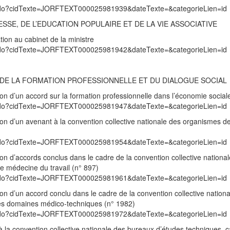
exte.do?cidTexte=JORFTEXT000025981939&dateTexte=&categorieLien=id
SSE, DE L’EDUCATION POPULAIRE ET DE LA VIE ASSOCIATIVE
ion au cabinet de la ministre
exte.do?cidTexte=JORFTEXT000025981942&dateTexte=&categorieLien=id
I, DE LA FORMATION PROFESSIONNELLE ET DU DIALOGUE SOCIAL
on d’un accord sur la formation professionnelle dans l’économie social
exte.do?cidTexte=JORFTEXT000025981947&dateTexte=&categorieLien=id
on d’un avenant à la convention collective nationale des organismes d
exte.do?cidTexte=JORFTEXT000025981954&dateTexte=&categorieLien=id
on d’accords conclus dans le cadre de la convention collective nationa
de médecine du travail (n° 897)
exte.do?cidTexte=JORFTEXT000025981961&dateTexte=&categorieLien=id
on d’un accord conclu dans le cadre de la convention collective nation
les domaines médico-techniques (n° 1982)
exte.do?cidTexte=JORFTEXT000025981972&dateTexte=&categorieLien=id
t à la convention collective nationale des bureaux d’études techniques, 