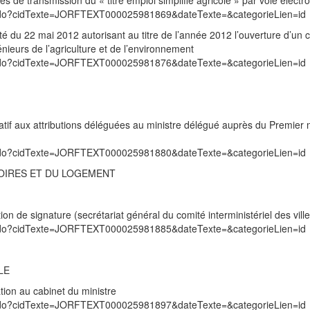
s de transmission du « titre emploi simplifié agricole » par voie électr
exte.do?cidTexte=JORFTEXT000025981869&dateTexte=&categorieLien=id
té du 22 mai 2012 autorisant au titre de l’année 2012 l’ouverture d’un
nieurs de l’agriculture et de l’environnement
exte.do?cidTexte=JORFTEXT000025981876&dateTexte=&categorieLien=id
atif aux attributions déléguées au ministre délégué auprès du Premier m
exte.do?cidTexte=JORFTEXT000025981880&dateTexte=&categorieLien=id
TOIRES ET DU LOGEMENT
on de signature (secrétariat général du comité interministériel des ville
exte.do?cidTexte=JORFTEXT000025981885&dateTexte=&categorieLien=id
LE
ion au cabinet du ministre
exte.do?cidTexte=JORFTEXT000025981897&dateTexte=&categorieLien=id