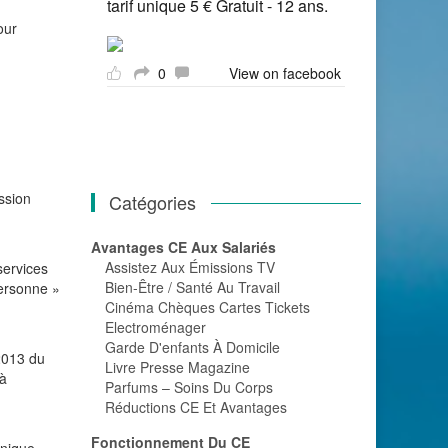
tarif unique 5 € Gratuit - 12 ans.
our
0
View on facebook
ession
Catégories
Avantages CE Aux Salariés
Assistez Aux Émissions TV
services
Bien-Être / Santé Au Travail
personne »
Cinéma Chèques Cartes Tickets
Electroménager
Garde D'enfants À Domicile
 2013 du
Livre Presse Magazine
 à
Parfums – Soins Du Corps
Réductions CE Et Avantages
Fonctionnement Du CE