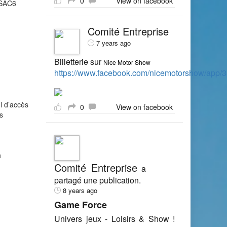
0
View on facebook
° SAC6
Comité Entreprise
7 years ago
Billetterie sur
Nice Motor Show
https://www.facebook.com/nicemotorshow/app
l d’accès
0
View on facebook
s
h
Comité Entreprise
a
partagé une publication.
8 years ago
Game Force
Univers jeux - Loisirs & Show !