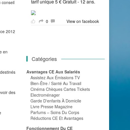
tarif unique 5 € Gratuit - 12 ans.
 conseil
0
View on facebook
cice 2012
re en
Catégories
Avantages CE Aux Salariés
 destinés
Assistez Aux Émissions TV
Bien-Être / Santé Au Travail
Cinéma Chèques Cartes Tickets
evoir des
Electroménager
Garde D'enfants À Domicile
Livre Presse Magazine
Parfums – Soins Du Corps
e
Réductions CE Et Avantages
Fonctionnement Du CE