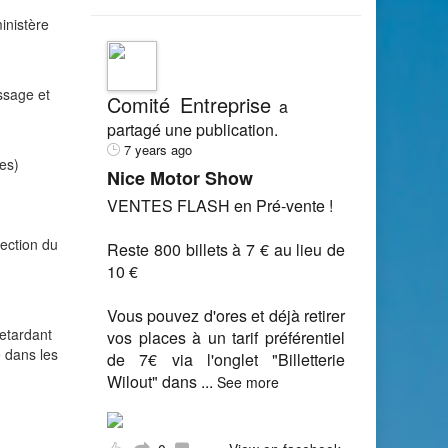
ministère
ssage et
Comité Entreprise
a
partagé une publication.
7 years ago
es)
Nice Motor Show
VENTES FLASH en Pré-vente !
lection du
Reste 800 billets à 7 € au lieu de
10 €
Vous pouvez d'ores et déjà retirer
retardant
vos places à un tarif préférentiel
e dans les
de 7€ via l'onglet "Billetterie
Wilout" dans
...
See more