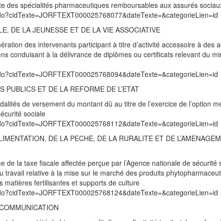
liste des spécialités pharmaceutiques remboursables aux assurés sociau
exte.do?cidTexte=JORFTEXT000025768077&dateTexte=&categorieLien=id
E, DE LA JEUNESSE ET DE LA VIE ASSOCIATIVE
ration des intervenants participant à titre d’activité accessoire à des ac
s conduisant à la délivrance de diplômes ou certificats relevant du mi
exte.do?cidTexte=JORFTEXT000025768094&dateTexte=&categorieLien=id
 PUBLICS ET DE LA REFORME DE L’ETAT
dalités de versement du montant dû au titre de l’exercice de l’option 
sécurité sociale
exte.do?cidTexte=JORFTEXT000025768112&dateTexte=&categorieLien=id
ALIMENTATION, DE LA PECHE, DE LA RURALITE ET DE L’AMENAGE
e de la taxe fiscale affectée perçue par l’Agence nationale de sécurité 
du travail relative à la mise sur le marché des produits phytopharmaceut
 matières fertilisantes et supports de culture
exte.do?cidTexte=JORFTEXT000025768124&dateTexte=&categorieLien=id
A COMMUNICATION