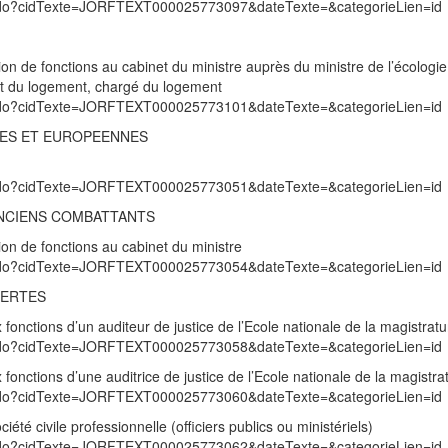
exte.do?cidTexte=JORFTEXT000025773097&dateTexte=&categorieLien=id
ion de fonctions au cabinet du ministre auprès du ministre de l’écologie
et du logement, chargé du logement
exte.do?cidTexte=JORFTEXT000025773101&dateTexte=&categorieLien=id
RES ET EUROPEENNES
exte.do?cidTexte=JORFTEXT000025773051&dateTexte=&categorieLien=id
ANCIENS COMBATTANTS
ion de fonctions au cabinet du ministre
exte.do?cidTexte=JORFTEXT000025773054&dateTexte=&categorieLien=id
BERTES
 fonctions d’un auditeur de justice de l’Ecole nationale de la magistratu
exte.do?cidTexte=JORFTEXT000025773058&dateTexte=&categorieLien=id
 fonctions d’une auditrice de justice de l’Ecole nationale de la magistra
exte.do?cidTexte=JORFTEXT000025773060&dateTexte=&categorieLien=id
iété civile professionnelle (officiers publics ou ministériels)
exte.do?cidTexte=JORFTEXT000025773062&dateTexte=&categorieLien=id