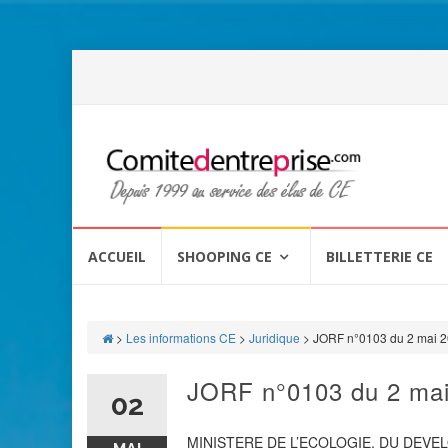
Aller
au
ACCUEIL
SHOOPING CE
BILLETTERIE CE
contenu
>
Les informations CE
>
Juridique
>
JORF n°0103 du 2 mai 
JORF n°0103 du 2 ma
02
MINISTERE DE L’ECOLOGIE, DU DEV