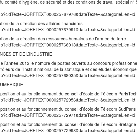
 du comité d’hygiène, de sécurité et des conditions de travail spécial n
exte.do?cidTexte=JORFTEXT000025767976&dateTexte=&categorieLien=id
tion de la direction des affaires financières
exte.do?cidTexte=JORFTEXT000025767991&dateTexte=&categorieLien=id
ation de la direction des ressources humaines de l’armée de terre
exte.do?cidTexte=JORFTEXT000025768013&dateTexte=&categorieLien=id
NCES ET DE L’INDUSTRIE
re de l’année 2012 le nombre de postes ouverts au concours professionne
ôleurs de l’Institut national de la statistique et des études économique
exte.do?cidTexte=JORFTEXT000025768035&dateTexte=&categorieLien=id
NUMERIQUE
omposition et au fonctionnement du conseil d’école de Télécom ParisTec
exte.do?cidTexte=JORFTEXT000025772956&dateTexte=&categorieLien=id
omposition et au fonctionnement du conseil d’école de Télécom SudParis
exte.do?cidTexte=JORFTEXT000025772971&dateTexte=&categorieLien=id
omposition et au fonctionnement du conseil d’école de Télécom Bretagne
exte.do?cidTexte=JORFTEXT000025772993&dateTexte=&categorieLien=id