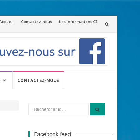
ler
Accueil
Contactez-nous
Les informations CE
u
ontenu
O
CONTACTEZ-NOUS
Recherche
pour
:
Facebook feed