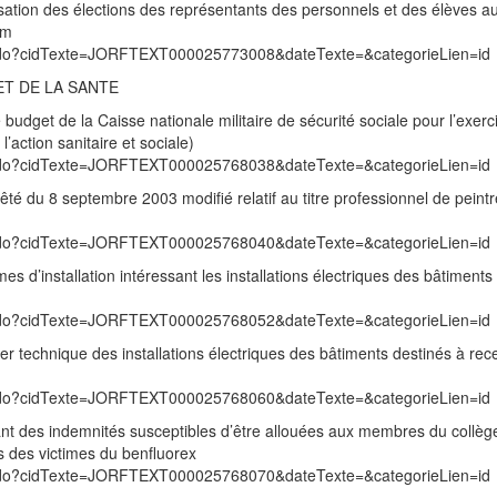
isation des élections des représentants des personnels et des élèves au
om
exte.do?cidTexte=JORFTEXT000025773008&dateTexte=&categorieLien=id
ET DE LA SANTE
 budget de la Caisse nationale militaire de sécurité sociale pour l’exer
l’action sanitaire et sociale)
exte.do?cidTexte=JORFTEXT000025768038&dateTexte=&categorieLien=id
êté du 8 septembre 2003 modifié relatif au titre professionnel de peint
exte.do?cidTexte=JORFTEXT000025768040&dateTexte=&categorieLien=id
mes d’installation intéressant les installations électriques des bâtiments
exte.do?cidTexte=JORFTEXT000025768052&dateTexte=&categorieLien=id
ier technique des installations électriques des bâtiments destinés à rec
exte.do?cidTexte=JORFTEXT000025768060&dateTexte=&categorieLien=id
tant des indemnités susceptibles d’être allouées aux membres du collèg
s des victimes du benfluorex
exte.do?cidTexte=JORFTEXT000025768070&dateTexte=&categorieLien=id