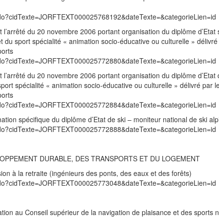
exte.do?cidTexte=JORFTEXT000025768192&dateTexte=&categorieLien=id
 l’arrêté du 20 novembre 2006 portant organisation du diplôme d’Etat 
t du sport spécialité « animation socio-éducative ou culturelle » délivré
ports
exte.do?cidTexte=JORFTEXT000025772880&dateTexte=&categorieLien=id
l’arrêté du 20 novembre 2006 portant organisation du diplôme d’Etat 
port spécialité « animation socio-éducative ou culturelle » délivré par l
ports
exte.do?cidTexte=JORFTEXT000025772884&dateTexte=&categorieLien=id
rmation spécifique du diplôme d’Etat de ski – moniteur national de ski alp
exte.do?cidTexte=JORFTEXT000025772888&dateTexte=&categorieLien=id
ELOPPEMENT DURABLE, DES TRANSPORTS ET DU LOGEMENT
ion à la retraite (ingénieurs des ponts, des eaux et des forêts)
exte.do?cidTexte=JORFTEXT000025773048&dateTexte=&categorieLien=id
tion au Conseil supérieur de la navigation de plaisance et des sports 