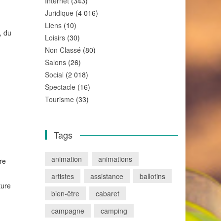
Internet
(343)
Juridique
(4 016)
Liens
(10)
, du
Loisirs
(30)
Non Classé
(80)
Salons
(26)
Social
(2 018)
Spectacle
(16)
Tourisme
(33)
Tags
animation
animations
re
artistes
assistance
ballotins
ture
bien-être
cabaret
campagne
camping