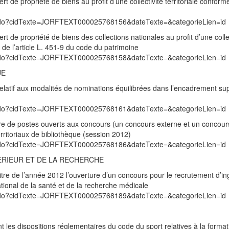
t de propriété de biens au profit d’une collectivité territoriale confor
exte.do?cidTexte=JORFTEXT000025768156&dateTexte=&categorieLien=id
t de propriété de biens des collections nationales au profit d’une colle
s de l’article L. 451-9 du code du patrimoine
exte.do?cidTexte=JORFTEXT000025768158&dateTexte=&categorieLien=id
UE
elatif aux modalités de nominations équilibrées dans l’encadrement su
exte.do?cidTexte=JORFTEXT000025768161&dateTexte=&categorieLien=id
bre de postes ouverts aux concours (un concours externe et un concours
rritoriaux de bibliothèque (session 2012)
exte.do?cidTexte=JORFTEXT000025768186&dateTexte=&categorieLien=id
ERIEUR ET DE LA RECHERCHE
titre de l’année 2012 l’ouverture d’un concours pour le recrutement d’i
ational de la santé et de la recherche médicale
exte.do?cidTexte=JORFTEXT000025768189&dateTexte=&categorieLien=id
 les dispositions réglementaires du code du sport relatives à la forma