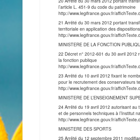
20 Arrêté du 30 mars 2012 portant transfer
l’article L. 451-9 du code du patrimoine
http://www.legifrance.gouv.fr/affichT
21 Arrêté du 30 mars 2012 portant transfer
territoriale en application des disposition
http://www.legifrance.gouv.fr/affichT
MINISTERE DE LA FONCTION PUBLIQ
22 Décret n° 2012-601 du 30 avril 2012 r
la fonction publique
http://www.legifrance.gouv.fr/affichT
23 Arrêté du 10 avril 2012 fixant le nom
pour le recrutement des conservateurs te
http://www.legifrance.gouv.fr/affichT
MINISTERE DE L’ENSEIGNEMENT SUP
24 Arrêté du 19 avril 2012 autorisant au 
et de personnels techniques à l’Institut n
http://www.legifrance.gouv.fr/affichT
MINISTERE DES SPORTS
25 Arrêté du 12 septembre 2011 modifiant