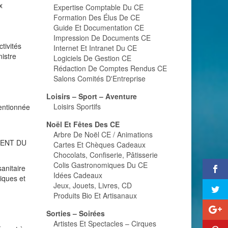
x
Expertise Comptable Du CE
Formation Des Élus De CE
Guide Et Documentation CE
Impression De Documents CE
tivités
Internet Et Intranet Du CE
nistre
Logiciels De Gestion CE
Rédaction De Comptes Rendus CE
Salons Comités D'Entreprise
Loisirs – Sport – Aventure
Loisirs Sportifs
mentionnée
Noël Et Fêtes Des CE
Arbre De Noël CE / Animations
MENT DU
Cartes Et Chèques Cadeaux
Chocolats, Confiserie, Pâtisserie
Colis Gastronomiques Du CE
sanitaire
Idées Cadeaux
iques et
Jeux, Jouets, Livres, CD
Produits Bio Et Artisanaux
Sorties – Soirées
Artistes Et Spectacles – Cirques