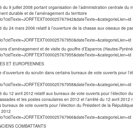
é du 9 juillet 2008 portant organisation de l’administration centrale du 
ement durable et de l’aménagement du territoire
exte.do?cidTexte=JORFTEXT000025767942&dateTexte=&categorieLien=id
êté du 24 mars 2006 relatif à l’ouverture de la chasse aux oiseaux de pa
exte.do?cidTexte=JORFTEXT000025767950&dateTexte=&categorieLien=id
ditions d’aménagement et de visite du gouffre d’Esparros (Hautes-Pyréné
exte.do?cidTexte=JORFTEXT000025767955&dateTexte=&categorieLien=id
RES ET EUROPEENNES
e d’ouverture du scrutin dans certains bureaux de vote ouverts pour l’é
exte.do?cidTexte=JORFTEXT000025767958&dateTexte=&categorieLien=id
té du 12 avril 2012 relatif aux bureaux de vote ouverts pour l’élection du
ssades et les postes consulaires en 2012 et l’arrêté du 12 avril 2012 
ns bureaux de vote ouverts pour l’élection du Président de la Républiqu
n 2012
exte.do?cidTexte=JORFTEXT000025767966&dateTexte=&categorieLien=id
ANCIENS COMBATTANTS