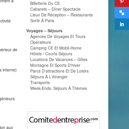
mément à
Billetterie Du CE
Cabarets – Dîner Spectacle
Lieux De Réception – Restaurants
Sortir À Paris
ctivité
Voyages – Séjours
Agences De Voyages Et Tours
Opérateurs
Camping CE Et Mobil-Home
périeur de
Hôtels / Courts Séjours
Locations De Vacances – Gîtes
Montagne Et Sports D'hiver
 interne)
Parcs D'attractions Et De Loisirs
Séjours À L'étranger
Transports
Week-Ends, Séjours À Thèmes
ngénieurs
tion aux