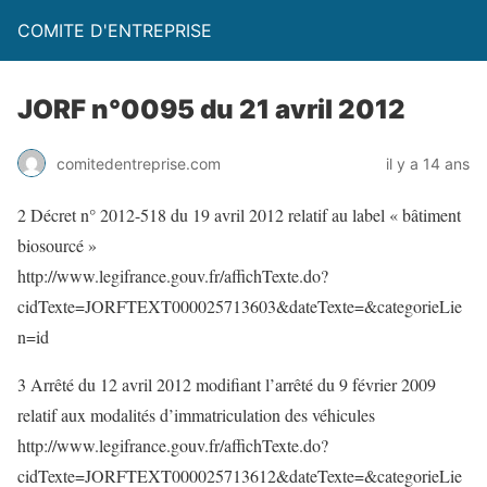
COMITE D'ENTREPRISE
JORF n°0095 du 21 avril 2012
comitedentreprise.com
il y a 14 ans
2 Décret n° 2012-518 du 19 avril 2012 relatif au label « bâtiment
biosourcé »
http://www.legifrance.gouv.fr/affichTexte.do?
cidTexte=JORFTEXT000025713603&dateTexte=&categorieLie
n=id
3 Arrêté du 12 avril 2012 modifiant l’arrêté du 9 février 2009
relatif aux modalités d’immatriculation des véhicules
http://www.legifrance.gouv.fr/affichTexte.do?
cidTexte=JORFTEXT000025713612&dateTexte=&categorieLie