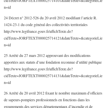
cidTexte=JORFTEXT000025714101&dateTexte=&categorieLie
n=id
24 Décret n° 2012-526 du 20 avril 2012 modifiant l’article R.
1424-23-1 du code général des collectivités territoriales
http://www.legifrance.gouv.fr/affichTexte.do?
cidTexte=JORFTEXT000025714121&dateTexte=&categorieLie
n=id
25 Arrêté du 27 mars 2012 approuvant des modifications
apportées aux statuts d’une fondation reconnue d’utilité publique
http://www.legifrance.gouv.fr/affichTexte.do?
cidTexte=JORFTEXT000025714131&dateTexte=&categorieLie
n=id
26 Arrêté du 20 avril 2012 fixant le nombre maximum d’officiers
de sapeurs-pompiers professionnels en fonctions dans les
groupements des services départementaux d’incendie et de