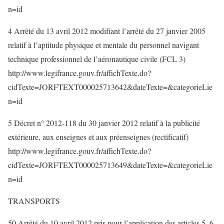
n=id
4 Arrêté du 13 avril 2012 modifiant l’arrêté du 27 janvier 2005
relatif à l’aptitude physique et mentale du personnel navigant
technique professionnel de l’aéronautique civile (FCL 3)
http://www.legifrance.gouv.fr/affichTexte.do?
cidTexte=JORFTEXT000025713642&dateTexte=&categorieLie
n=id
5 Décret n° 2012-118 du 30 janvier 2012 relatif à la publicité
extérieure, aux enseignes et aux préenseignes (rectificatif)
http://www.legifrance.gouv.fr/affichTexte.do?
cidTexte=JORFTEXT000025713649&dateTexte=&categorieLie
n=id
TRANSPORTS
50 Arrêté du 10 avril 2012 pris pour l’application des articles 5, 6