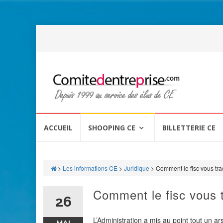
Aller
au
ACCUEIL
SHOOPING CE
BILLETTERIE CE
contenu
>
Les informations CE
>
Juridique
>
Comment le fisc vous tr
Comment le fisc vous 
26
L’Administration a mis au point tout un ar