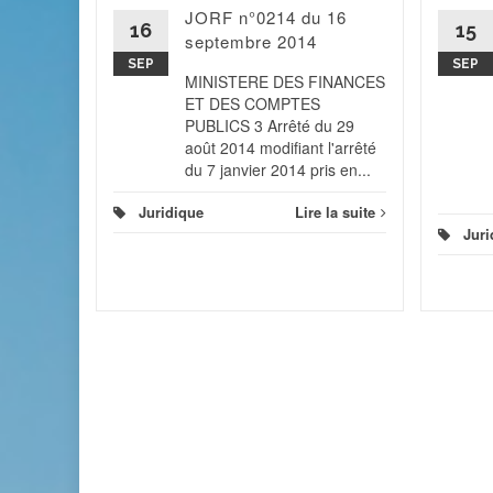
JORF n°0214 du 16
 du 26
16
15
élégation
septembre 2014
SEP
SEP
MINISTERE DES FINANCES
ET DES COMPTES
 la suite
PUBLICS 3 Arrêté du 29
août 2014 modifiant l'arrêté
du 7 janvier 2014 pris en...
Juridique
Lire la suite
Juri