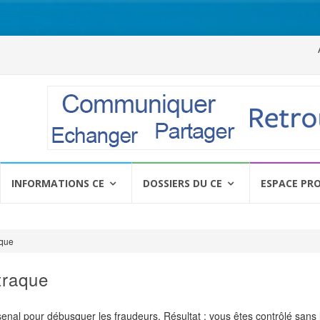
Al
a
c
INFORMATIONS CE
DOSSIERS DU CE
ESPACE PR
aque
traque
senal pour débusquer les fraudeurs. Résultat : vous êtes contrôlé sans l