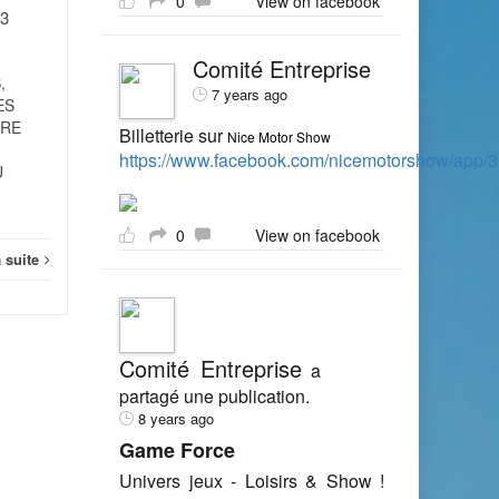
0
View on facebook
13
du 26 août 2014 portant
délégation de signature...
Comité Entreprise
,
Juridique
Lire la suite
7 years ago
ES
Jurid
ERE
Billetterie sur
Nice Motor Show
https://www.facebook.com/nicemotorshow/app
U
0
View on facebook
a suite
Comité Entreprise
a
partagé une publication.
8 years ago
Game Force
Univers jeux - Loisirs & Show !