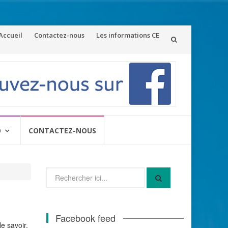
ler
Accueil
Contactez-nous
Les informations CE
u
ontenu
O
CONTACTEZ-NOUS
Recherche
pour
:
Facebook feed
e savoir.