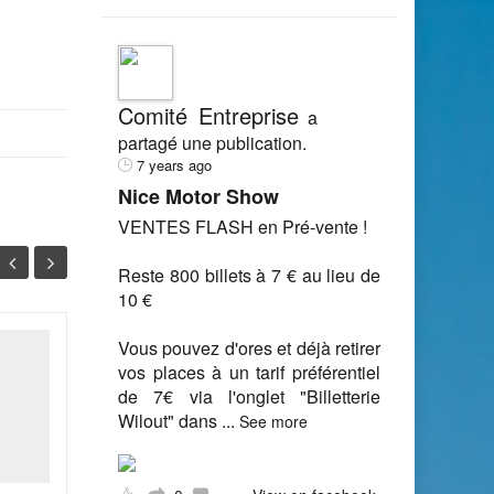
Comité Entreprise
a
partagé une publication.
7 years ago
Nice Motor Show
VENTES FLASH en Pré-vente !
Reste 800 billets à 7 € au lieu de
10 €
Vous pouvez d'ores et déjà retirer
JORF n°0211 du 12
vos places à un tarif préférentiel
12
11
septembre 2014
de 7€ via l'onglet "Billetterie
SEP
SEP
Wilout" dans
...
See more
MINISTERE DES AFFAIRES
ETRANGERES ET DU
DEVELOPPEMENT
INTERNATIONAL 5 Arrêté