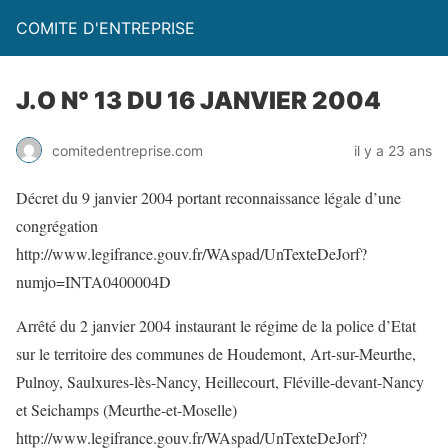
COMITE D'ENTREPRISE
J.O N° 13 DU 16 JANVIER 2004
comitedentreprise.com
il y a 23 ans
Décret du 9 janvier 2004 portant reconnaissance légale d’une
congrégation
http://www.legifrance.gouv.fr/WAspad/UnTexteDeJorf?
numjo=INTA0400004D
Arrêté du 2 janvier 2004 instaurant le régime de la police d’Etat
sur le territoire des communes de Houdemont, Art-sur-Meurthe,
Pulnoy, Saulxures-lès-Nancy, Heillecourt, Fléville-devant-Nancy
et Seichamps (Meurthe-et-Moselle)
http://www.legifrance.gouv.fr/WAspad/UnTexteDeJorf?