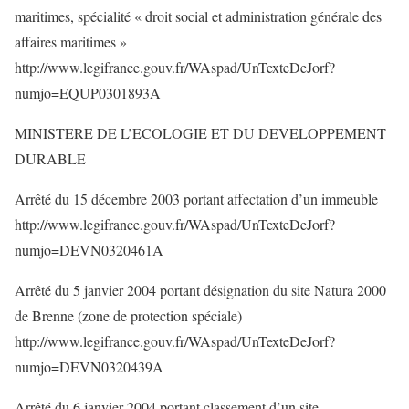
maritimes, spécialité « droit social et administration générale des
affaires maritimes »
http://www.legifrance.gouv.fr/WAspad/UnTexteDeJorf?
numjo=EQUP0301893A
MINISTERE DE L’ECOLOGIE ET DU DEVELOPPEMENT
DURABLE
Arrêté du 15 décembre 2003 portant affectation d’un immeuble
http://www.legifrance.gouv.fr/WAspad/UnTexteDeJorf?
numjo=DEVN0320461A
Arrêté du 5 janvier 2004 portant désignation du site Natura 2000
de Brenne (zone de protection spéciale)
http://www.legifrance.gouv.fr/WAspad/UnTexteDeJorf?
numjo=DEVN0320439A
Arrêté du 6 janvier 2004 portant classement d’un site