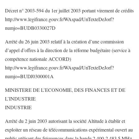
Décret n° 2003-594 du 1er juillet 2003 portant virement de crédits
http://www.legifrance.gouv.fr/WAspad/UnTexteDeJorf?
numjo=BUDB0330027D
Arrêté du 26 juin 2003 relatif à la création d’une commission
d’appel d’offres à la direction de la réforme budgétaire (service à
compétence nationale ACCORD)
http://www.legifrance.gouv.fr/WAspad/UnTexteDeJorf?
numjo=BUDJ0300001A
MINISTERE DE L’ECONOMIE, DES FINANCES ET DE
L’INDUSTRIE
INDUSTRIE
Arrêté du 2 juin 2003 autorisant la société Altitude à établir et
exploiter un réseau de télécommunications expérimental ouvert au
public utilisant des fréquences dans la bande 2 400-2 483,5 MHz