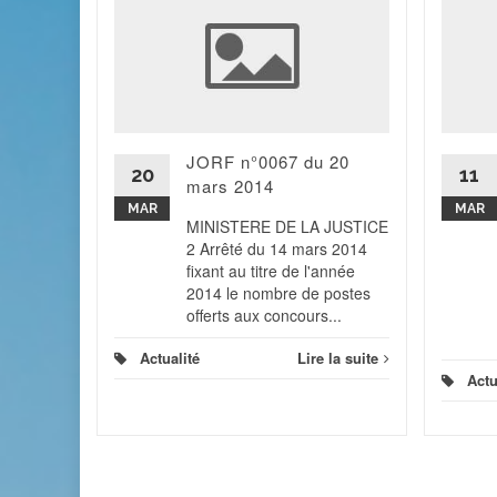
cité
2013 ?
ans la
JORF n°0067 du 20
 de la
20
11
mars 2014
blicité
ar le...
MAR
MAR
MINISTERE DE LA JUSTICE
2 Arrêté du 14 mars 2014
 la suite
fixant au titre de l'année
2014 le nombre de postes
offerts aux concours...
Actualité
Lire la suite
Actu