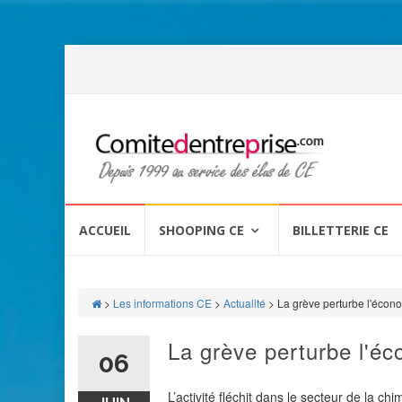
Aller
au
ACCUEIL
SHOOPING CE
BILLETTERIE CE
contenu
>
Les informations CE
>
Actualité
>
La grève perturbe l'écon
La grève perturbe l'é
06
L’activité fléchit dans le secteur de la ch