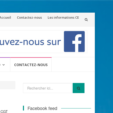
ler
Accueil
Contactez-nous
Les informations CE
u
ontenu
O
CONTACTEZ-NOUS
Recherche
pour
:
Facebook feed
la CGT