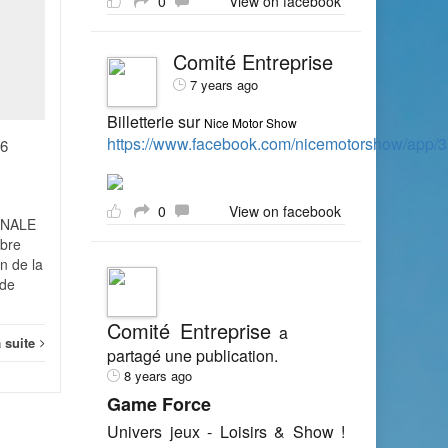
0
View on facebook
Vers une hausse
07
31
significative des
contrôles Urssaf ?
NOV
OCT
Comité Entreprise
7 years ago
Alors que les contrôles
Urssaf sont de plus en plus
Billetterie sur
Nice Motor Show
sévères, le pire reste
https://www.facebook.com/nicemotorshow/app
26
semble-t-il à venir... mieux
vaut donc avoir ses comptes
en...
0
View on facebook
ONALE
Actualité
Lire la suite
Actual
mbre
n de la
 de
Comité Entreprise
a
a suite
partagé une publication.
8 years ago
Game Force
Univers jeux - Loisirs & Show !