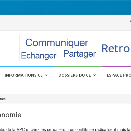
Al
a
c
INFORMATIONS CE
DOSSIERS DU CE
ESPACE PR
omie
conomie
imie, de la VPC et chez les céréaliers. Les conflits se radicalisent mais 