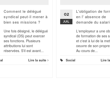
Comment le délégué
L'obligation de fo
02
syndical peut-il mener à
en l' absence de
bien ses missions ?
demande du salari
JUIL
Une fois désigné, le délégué
L'employeur a une obl
syndical (DS) peut exercer
de formation de ses s
ses fonctions. Plusieurs
et c'est à lui de la me
attributions lui sont
oeuvre de son propre
réservées. S'il est avant...
Au cours de...
al
Lire la suite
Social
Lire l