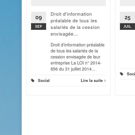
'éteindre
Il va être
Droit d'information
mpte
09
25
préalable de tous les
ion...
salariés de la cession
SEP
JUIL
 la suite
envisagée…
Droit d'information préalable
de tous les salariés de la
cession envisagée de leur
entreprise La LOI n° 2014-
856 du 31 juillet 2014...
Soci
Social
Lire la suite