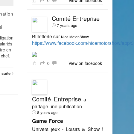
0
View on facebook
Tout salarié employé par
une entreprise dont l'effectif
rmation
est au moins égal à 50
Comité Entreprise
salariés doit relever d'un
7 years ago
é
CHSCT. L'effectif à
Socia
prendre...
Billetterie sur
Nice Motor Show
igation
https://www.facebook.com/nicemotorshow/app
alariés
Social
Lire la suite
ttre en
 chef.
0
View on facebook
a suite
Comité Entreprise
a
partagé une publication.
8 years ago
Game Force
Univers jeux - Loisirs & Show !