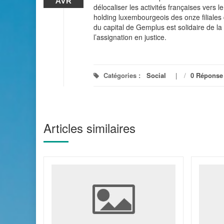
AVR
délocaliser les activités françaises vers
holding luxembourgeois des onze filial
du capital de Gemplus est solidaire de la
l’assignation en justice.
Catégories :
Social
/
0 Réponse
Articles similaires
nnel de
 une
la