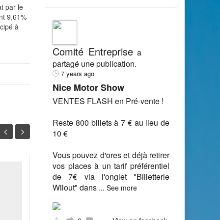
t par le
nt 9,61%
icipé à
Comité Entreprise
a
partagé une publication.
7 years ago
Nice Motor Show
VENTES FLASH en Pré-vente !
Reste 800 billets à 7 € au lieu de
10 €
Vous pouvez d'ores et déjà retirer
vos places à un tarif préférentiel
Mise en place du
de 7€ via l'onglet "Billetterie
21
29
CHSCT : c'est l'effectif
Wilout" dans
...
See more
de l'entreprise qui
MAI
AVR
compte !