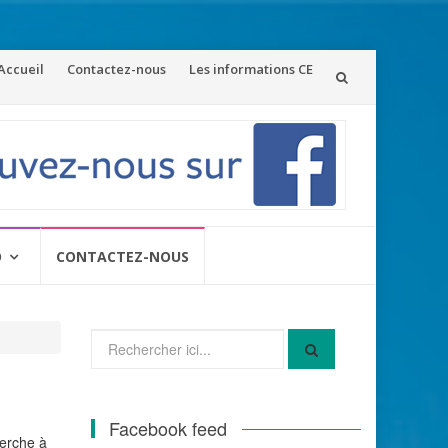
ler
Accueil
Contactez-nous
Les informations CE
u
ontenu
O
CONTACTEZ-NOUS
Recherche
pour
:
Facebook feed
herche à