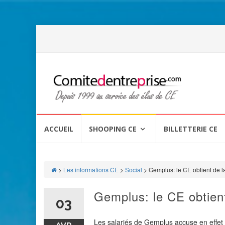
Aller
au
ACCUEIL
SHOOPING CE
BILLETTERIE CE
contenu
>
Les informations CE
>
Social
>
Gemplus: le CE obtient de la
Gemplus: le CE obtient
03
Les salariés de Gemplus accuse en effet