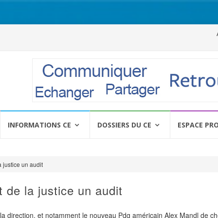
Al
a
c
INFORMATIONS CE
DOSSIERS DU CE
ESPACE PR
 justice un audit
 de la justice un audit
 la direction, et notamment le nouveau Pdg américain Alex Mandl de c