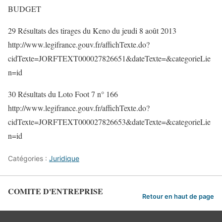
BUDGET
29 Résultats des tirages du Keno du jeudi 8 août 2013
http://www.legifrance.gouv.fr/affichTexte.do?
cidTexte=JORFTEXT000027826651&dateTexte=&categorieLie
n=id
30 Résultats du Loto Foot 7 n° 166
http://www.legifrance.gouv.fr/affichTexte.do?
cidTexte=JORFTEXT000027826653&dateTexte=&categorieLie
n=id
Catégories :
Juridique
COMITE D'ENTREPRISE
Retour en haut de page