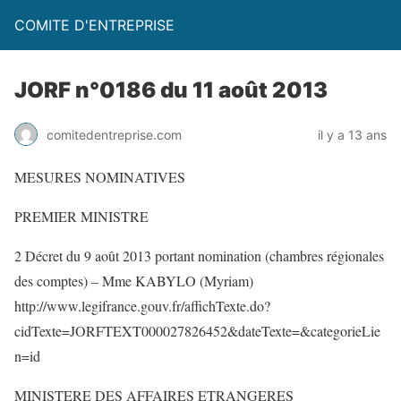
COMITE D'ENTREPRISE
JORF n°0186 du 11 août 2013
comitedentreprise.com
il y a 13 ans
MESURES NOMINATIVES
PREMIER MINISTRE
2 Décret du 9 août 2013 portant nomination (chambres régionales
des comptes) – Mme KABYLO (Myriam)
http://www.legifrance.gouv.fr/affichTexte.do?
cidTexte=JORFTEXT000027826452&dateTexte=&categorieLie
n=id
MINISTERE DES AFFAIRES ETRANGERES