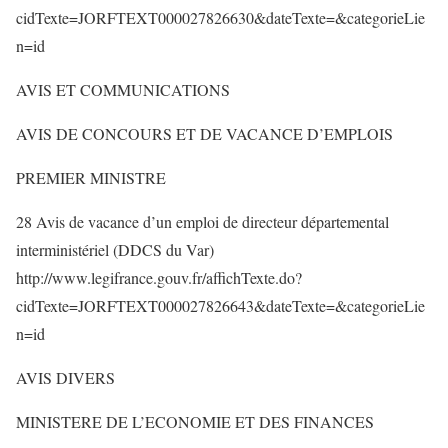
cidTexte=JORFTEXT000027826630&dateTexte=&categorieLie
n=id
AVIS ET COMMUNICATIONS
AVIS DE CONCOURS ET DE VACANCE D’EMPLOIS
PREMIER MINISTRE
28 Avis de vacance d’un emploi de directeur départemental
interministériel (DDCS du Var)
http://www.legifrance.gouv.fr/affichTexte.do?
cidTexte=JORFTEXT000027826643&dateTexte=&categorieLie
n=id
AVIS DIVERS
MINISTERE DE L’ECONOMIE ET DES FINANCES