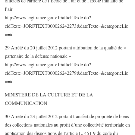
officiers de carrière de l’Ecole de l’air et de l’Ecole militaire de
l’air
http://www.legifrance.gouv.fr/affichTexte.do?
cidTexte=JORFTEXT000026242273&dateTexte=&categorieLie
n=id
29 Arrêté du 20 juillet 2012 portant attribution de la qualité de «
partenaire de la défense nationale »
http://www.legifrance.gouv.fr/affichTexte.do?
cidTexte=JORFTEXT000026242279&dateTexte=&categorieLie
n=id
MINISTERE DE LA CULTURE ET DE LA
COMMUNICATION
30 Arrêté du 23 juillet 2012 portant transfert de propriété de biens
des collections nationales au profit d’une collectivité territoriale en
application des dispositions de l’article L. 451-9 du code du