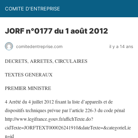
COMITE D'ENTREPRISE
JORF n°0177 du 1 août 2012
comitedentreprise.com
il y a 14 ans
DECRETS, ARRETES, CIRCULAIRES
TEXTES GENERAUX
PREMIER MINISTRE
4 Arrêté du 4 juillet 2012 fixant la liste d’appareils et de
dispositifs techniques prévue par l’article 226-3 du code pénal
http://www.legifrance.gouv.fr/affichTexte.do?
cidTexte=JORFTEXT000026241910&dateTexte=&categorieLie
n=id